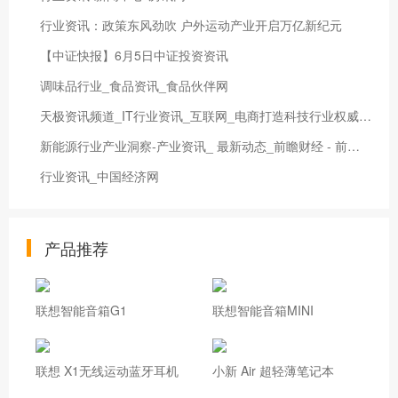
行业资讯：政策东风劲吹 户外运动产业开启万亿新纪元
【中证快报】6月5日中证投资资讯
调味品行业_食品资讯_食品伙伴网
天极资讯频道_IT行业资讯_互联网_电商打造科技行业权威坐看渠道风云变迁
新能源行业产业洞察-产业资讯_ 最新动态_前瞻财经 - 前瞻网
行业资讯_中国经济网
产品推荐
联想智能音箱G1
联想智能音箱MINI
联想 X1无线运动蓝牙耳机
小新 Air 超轻薄笔记本