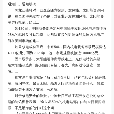
通知》。通知明确...
黑龙江省针对一些企业随意探测开发风能、太阳能资源问
题，在全国率先发布了条例，对企业开发探测风能、太阳能资
源进行规范，给出...
5月30日，美国商务部决定对中国输美应用级风电塔筒征收
26%的临时反补贴税率，此裁决直接的影响无疑是国内风电塔
筒在美国市场的销...
如果核电成功重启，未来5年，国内核电装备市场规模将达
4000亿元，而到2020年，这一市场规模或接近10000亿元。...
因市场萧条，太阳能组件商亏损难止。光伏电站的兴起，
给太阳能制造商们以解困的希望，各大厂商纷纷涉足这一领
域。...
据前瞻产业研究院了解，截至5月初，已有包括英利绿色能
源、海润光伏、超日太阳、晶澳太阳能
动态新闻是什么
、保威
新能源等全线攻入该国。分析称...
对于核电安全的质疑，中国长江三峡工程开发总公司总经
理的陆佑楣曾表示，“全世界50%的核电站都在内陆
今日新闻速
报
，不是沿海的他们对这个问...
【全网最全】2025年中国可控核聚变行业上市公司全方位