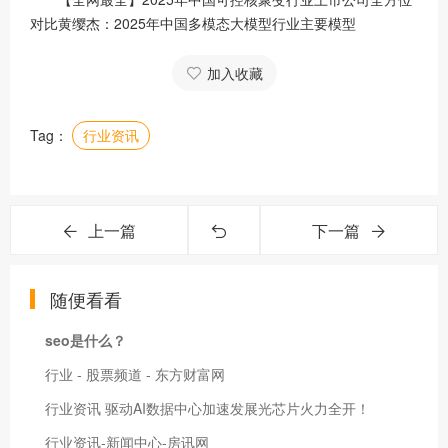
对比黄缨杰：2025年中国多模态大模型行业主要模型
加入收藏
Tag：
行业资讯
上一篇
下一篇
随便看看
seo是什么？
行业 - 股票频道 - 东方财富网
行业资讯 驱动AI数据中心加速发展光芯片火力全开！
行业资讯-新闻中心-房讯网