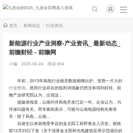
首页
新闻动态
行业资讯
新能源行业产业洞察-产业资讯_ 最新动态_
前瞻财经 - 前瞻网
小编
2025-06-24
阅读
654
年初，2013年风电行业相关数据相继出炉。形势一片大好
行业资讯
。然而行业存在的低利润现象仍然没有得到好转。前
瞻产业研究院认为，出现这...
据媒体报道，云南叫停风电开发已近一年。企业认为，与
环保问题有关。而专家则表示，可能与云南电源结构失衡有
关：除了风电，云南...
自诞生以来就饱受争议的金太阳工程即将走入历史。财政
部12月23日下发《关于清算金太阳和光电建筑应用示范项目的