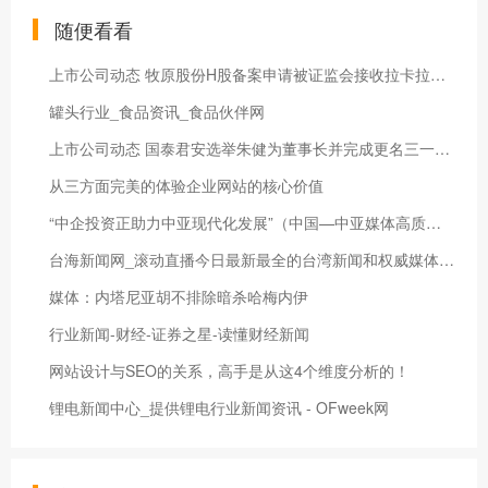
随便看看
上市公司动态 牧原股份H股备案申请被证监会接收拉卡拉、三达膜拟港股上市芯密科技科创板IPO获受理
罐头行业_食品资讯_食品伙伴网
上市公司动态 国泰君安选举朱健为董事长并完成更名三一重工、东鹏饮料推进H股上市进程
从三方面完美的体验企业网站的核心价值
“中企投资正助力中亚现代化发展”（中国—中亚媒体高质量共建“一带一路”联合采访）
台海新闻网_滚动直播今日最新最全的台湾新闻和权威媒体报道_海峡网
媒体：内塔尼亚胡不排除暗杀哈梅内伊
行业新闻-财经-证券之星-读懂财经新闻
网站设计与SEO的关系，高手是从这4个维度分析的！
锂电新闻中心_提供锂电行业新闻资讯 - OFweek网