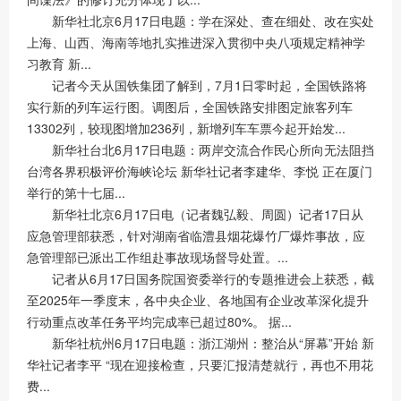
新华社北京6月17日电题：学在深处、查在细处、改在实处
上海、山西、海南等地扎实推进深入贯彻中央八项规定精神学
习教育 新...
记者今天从国铁集团了解到，7月1日零时起，全国铁路将
实行新的列车运行图。调图后，全国铁路安排图定旅客列车
13302列，较现图增加236列，新增列车车票今起开始发...
新华社台北6月17日电题：两岸交流合作民心所向无法阻挡
台湾各界积极评价海峡论坛 新华社记者李建华、李悦 正在厦门
举行的第十七届...
新华社北京6月17日电（记者魏弘毅、周圆）记者17日从
应急管理部获悉，针对湖南省临澧县烟花爆竹厂爆炸事故，应
急管理部已派出工作组赴事故现场督导处置。...
记者从6月17日国务院国资委举行的专题推进会上获悉，截
至2025年一季度末，各中央企业、各地国有企业改革深化提升
行动重点改革任务平均完成率已超过80%。 据...
新华社杭州6月17日电题：浙江湖州：整治从“屏幕”开始 新
华社记者李平 “现在迎接检查，只要汇报清楚就行，再也不用花
费...