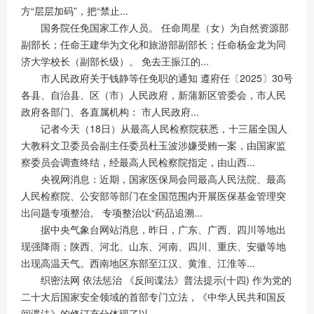
方“层层加码”，把“禁止...
国务院任免国家工作人员。 任命周星（女）为自然资源部
副部长；任命王建华为文化和旅游部副部长；任命杨金龙为同
济大学校长（副部长级）。 免去王振江的...
市人民政府关于钱静等任免职的通知 遵府任〔2025〕30号
各县、自治县、区（市）人民政府，新蒲新区管委会，市人民
政府各部门、各直属机构： 市人民政府...
记者今天（18日）从最高人民检察院获悉，十三届全国人
大教科文卫委员会副主任委员杜玉波涉嫌受贿一案，由国家监
察委员会调查终结，经最高人民检察院指定，由山西...
央视网消息：近期，国家医保局会同最高人民法院、最高
人民检察院、公安部等部门在全国范围内开展医保基金管理突
出问题专项整治。 专项整治以“药品追溯...
据中央气象台网站消息，昨日，广东、广西、四川等地出
现强降雨；陕西、河北、山东、河南、四川、重庆、安徽等地
出现高温天气。西南地区东部至江汉、黄淮、江淮等...
织密法网 依法惩治 《反间谍法》普法提示(十四) 作为党的
二十大后国家安全领域的首部专门立法，《中华人民共和国反
间谍法》的修订充分体现了以...